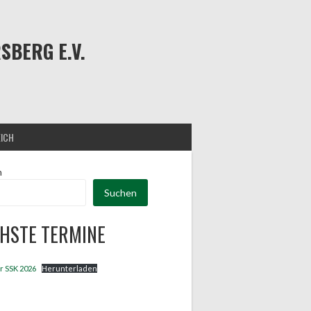
BERG E.V.
EICH
n
Suchen
HSTE TERMINE
r SSK 2026
Herunterladen