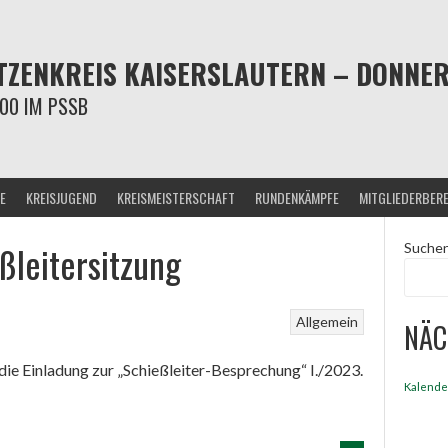
ZENKREIS KAISERSLAUTERN – DONNERS
00 IM PSSB
E
KREISJUGEND
KREISMEISTERSCHAFT
RUNDENKÄMPFE
MITGLIEDERBER
ßleitersitzung
Suche
Allgemein
NÄC
die Einladung zur „Schießleiter-Besprechung“ I./2023.
Kalende