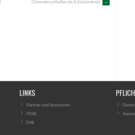
3
Ostereierschießen im Schützenkreis
→
LINKS
PFLIC
Partner und Sponsoren
Daten
PSSB
Impre
DSB