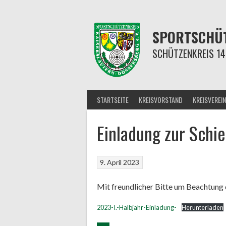
Springe
zum
Inhalt
SPORTSCHÜT
SCHÜTZENKREIS 14
STARTSEITE
KREISVORSTAND
KREISVEREIN
Einladung zur Schie
9. April 2023
Mit freundlicher Bitte um Beachtung 
2023-I.-Halbjahr-Einladung-
Herunterladen