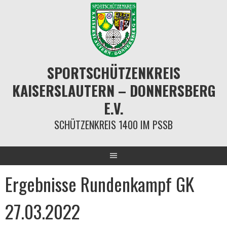
Springe
zum
Inhalt
SPORTSCHÜTZENKREIS
KAISERSLAUTERN – DONNERSBERG
E.V.
SCHÜTZENKREIS 1400 IM PSSB
Ergebnisse Rundenkampf GK
27.03.2022