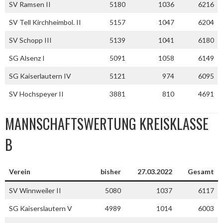
SV Ramsen II
5180
1036
6216
SV Tell Kirchheimbol. II
5157
1047
6204
SV Schopp III
5139
1041
6180
SG Alsenz I
5091
1058
6149
SG Kaiserlautern IV
5121
974
6095
SV Hochspeyer II
3881
810
4691
MANNSCHAFTSWERTUNG KREISKLASSE
B
Verein
bisher
27.03.2022
Gesamt
SV Winnweiler II
5080
1037
6117
SG Kaiserslautern V
4989
1014
6003