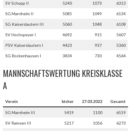
SV Schopp II
5240
1073
6313
SG Marnheim II
5085
1049
6134
SG Kaiserslautern III
5060
1048
6108
SV Hochspeyer I
4692
915
5607
PSV Kaiserslautern I
4423
937
5360
SG Rockenhausen I
3834
730
4564
MANNSCHAFTSWERTUNG KREISKLASSE
A
Verein
bisher
27.03.2022
Gesamt
SG Marnheim III
5419
1100
6519
SV Ramsen III
5217
1056
6273