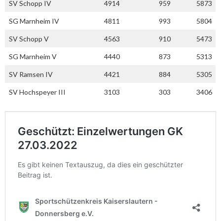
SV Schopp IV
4914
959
5873
SG Marnheim IV
4811
993
5804
SV Schopp V
4563
910
5473
SG Marnheim V
4440
873
5313
SV Ramsen IV
4421
884
5305
SV Hochspeyer III
3103
303
3406