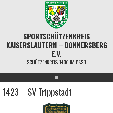
Springe
zum
Inhalt
SPORTSCHÜTZENKREIS
KAISERSLAUTERN – DONNERSBERG
E.V.
SCHÜTZENKREIS 1400 IM PSSB
1423 – SV Trippstadt