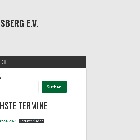
BERG E.V.
EICH
n
Suchen
HSTE TERMINE
r SSK 2026
Herunterladen