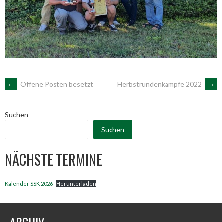
ARTIKEL-
←
Offene Posten besetzt
Herbstrundenkämpfe 2022
→
NAVIGATION
Suchen
Suchen
NÄCHSTE TERMINE
Kalender SSK 2026
Herunterladen
ARCHIV