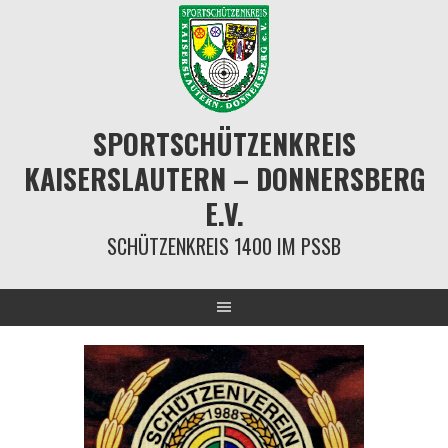
Springe
zum
Inhalt
SPORTSCHÜTZENKREIS
KAISERSLAUTERN – DONNERSBERG
E.V.
SCHÜTZENKREIS 1400 IM PSSB