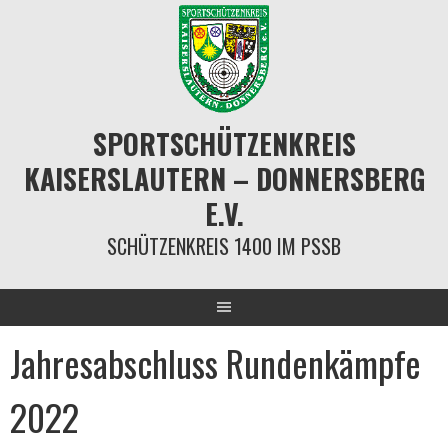
Springe
zum
Inhalt
SPORTSCHÜTZENKREIS
KAISERSLAUTERN – DONNERSBERG
E.V.
SCHÜTZENKREIS 1400 IM PSSB
Jahresabschluss Rundenkämpfe
2022