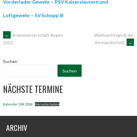
Vorderlader Gewehr – PSV Kaiserslautern und
Luftgewehr – SV Schopp III
ARTIKEL-
←
Kreismeisterschaft Bogen
Weihnachtsgruß der
Vorstandschaft
→
2023
NAVIGATION
Suchen
Suchen
NÄCHSTE TERMINE
Kalender SSK 2026
Herunterladen
ARCHIV