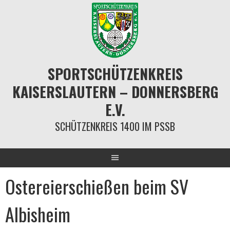
Springe
zum
Inhalt
SPORTSCHÜTZENKREIS
KAISERSLAUTERN – DONNERSBERG
E.V.
SCHÜTZENKREIS 1400 IM PSSB
Ostereierschießen beim SV
Albisheim