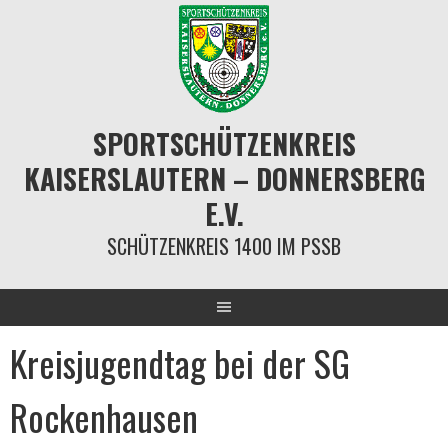
Springe
zum
Inhalt
SPORTSCHÜTZENKREIS
KAISERSLAUTERN – DONNERSBERG
E.V.
SCHÜTZENKREIS 1400 IM PSSB
Kreisjugendtag bei der SG
Rockenhausen