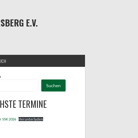
BERG E.V.
EICH
n
Suchen
HSTE TERMINE
r SSK 2026
Herunterladen