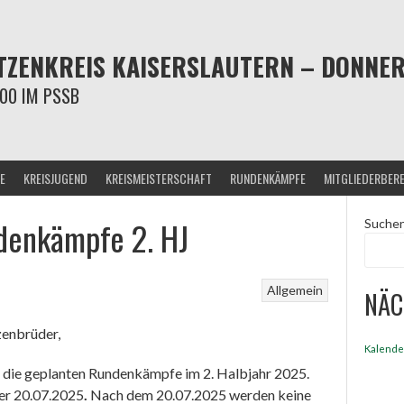
ZENKREIS KAISERSLAUTERN – DONNERS
00 IM PSSB
E
KREISJUGEND
KREISMEISTERSCHAFT
RUNDENKÄMPFE
MITGLIEDERBER
denkämpfe 2. HJ
Suche
Allgemein
NÄC
zenbrüder,
Kalende
ür die geplanten Rundenkämpfe im 2. Halbjahr 2025.
er 20.07.2025
.
Nach dem 20.07.2025 werden keine