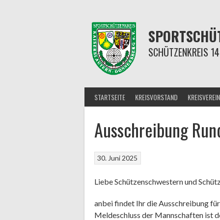
Springe
zum
Inhalt
SPORTSCHÜT
SCHÜTZENKREIS 14
STARTSEITE
KREISVORSTAND
KREISVEREIN
Ausschreibung Run
30. Juni 2025
Liebe Schützenschwestern und Schüt
anbei findet Ihr die Ausschreibung f
Meldeschluss der Mannschaften ist d