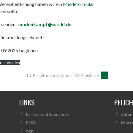
ereinheitlichung haben wir ein
Meldeformular
en sollte.
e senden:
rundenkampf@ssk-kl.de
Rückmeldung sehr nett.
7.09.2025 beginnen.
runterladen
10. Pokalturnier SLG beim SV Albisheim
→
LINKS
PFLIC
Partner und Sponsoren
Daten
PSSB
Impre
DSB