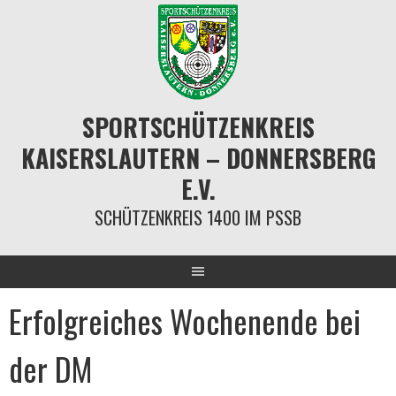
Springe
zum
Inhalt
SPORTSCHÜTZENKREIS
KAISERSLAUTERN – DONNERSBERG
E.V.
SCHÜTZENKREIS 1400 IM PSSB
Erfolgreiches Wochenende bei
der DM