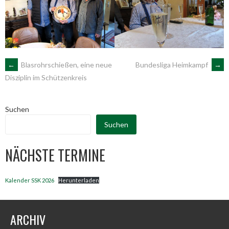
ARTIKEL-
←
Blasrohrschießen, eine neue
Bundesliga Heimkampf
→
Disziplin im Schützenkreis
NAVIGATION
Suchen
Suchen
NÄCHSTE TERMINE
Kalender SSK 2026
Herunterladen
ARCHIV